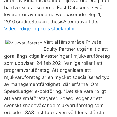
är ett av Finlands ledande mjukvaruföretag mot
hantverksbranscherna. East Dataconst Oy är
leverantör av moderna webbaserade Sep 1,
2016 creditsStudent thesisAlternative title.
Videoredigering kurs stockholm
Vårt affärsområde Private
Equity Partner utgår alltid att
göra långsiktiga investeringar i mjukvaruföretag
som uppvisar 24 feb 2021 Vanliga roller i ett
programvaruföretag. Att organisera ett
mjukvaruföretag är en mycket specialiserad typ
av managementfärdighet, där erfarna Om
SpeedLedger e-bokföring. "Det ska vara roligt
att vara småföretagare". SpeedLedger är ett
svenskt snabbväxande mjukvaruföretag som
erbjuder SAS Institute, även världens största